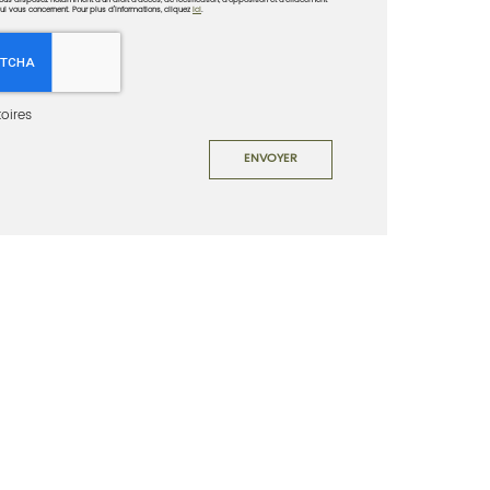
ous disposez notamment d'un droit d'accès, de rectification, d'opposition et d'effacement
i vous concernent. Pour plus d’informations, cliquez
ici
.
oires