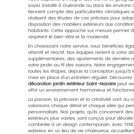
soyez installé à Guérande ou dans les environs 
tiennent compte des particularités climatiques et
réalisent des études de cas précises pour adapter
disposition des mobiliers extérieurs aux conditi
habitants. Cette approche sur mesure permet de
respirent le bien-être
et la modernité.
En choisissant notre service, vous bénéficiez é
attentif et réactif. Nos équipes restent à votre d
supplémentaires, des ajustements de dernière mi
votre jardin au fil des saisons. Notre engage
toutes les étapes, depuis la conception jusqu'à l
mise en place d'un entretien régulier. Découvr
décoration jardin extérieur Saint-Nazaire
peut red
offrir un environnement harmonieux et fonctionne
La passion, la précision et la créativité sont a
valorisons chaque détail et chaque idée qui pe
personnalisés. Nos projets, qu'ils concernent de
extérieurs plus vastes, sont conçus pour dévoile
combinée à un design contemporain. Avec TEN
extérieur en un lieu de vie chaleureux, accueilla