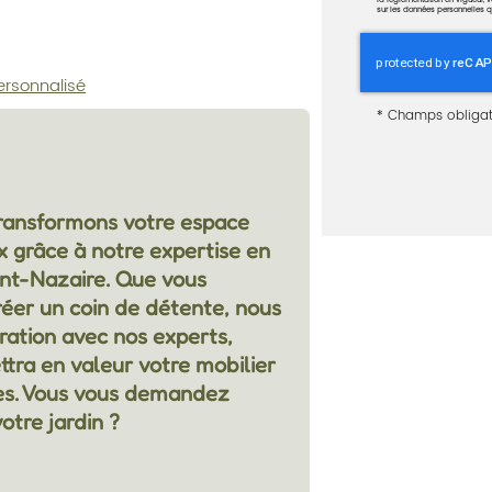
la réglementation en vigueur, v
sur les données personnelles qu
rsonnalisé
*
Champs obligat
nsformons votre espace
x grâce à notre expertise en
int-Nazaire
. Que vous
créer un coin de détente, nous
ration avec nos experts,
tra en valeur votre mobilier
tes. Vous vous demandez
otre jardin ?