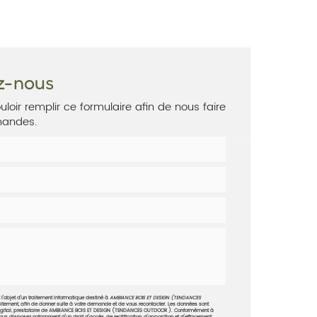
TIONS
ACTUALITÉS
CONTACT
z-nous
uloir remplir ce formulaire afin de nous faire
mandes.
t l’objet d’un traitement informatique destiné à
AMBIANCE BOIS ET DESIGN (TENDANCES
aitement, afin de donner suite à votre demande et de vous recontacter. Les données sont
Digital, prestataire de AMBIANCE BOIS ET DESIGN (TENDANCES OUTDOOR ). Conformément à