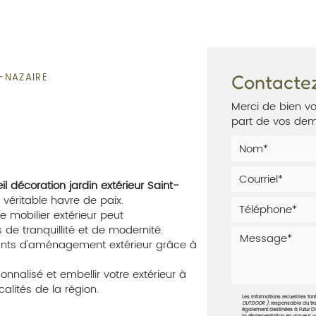
ACCUEIL
NOTRE MAGASIN
NOS SERVICES
NOS RÉALISA
-NAZAIRE
Contacte
Merci de bien vo
part de vos de
l décoration jardin extérieur Saint-
 véritable havre de paix.
mobilier extérieur peut
e tranquillité et de modernité.
nts d'aménagement extérieur grâce à
nnalisé et embellir votre extérieur à
calités de la région.
Les informations recueillies fon
OUTDOOR )
, responsable du tr
également destinées à Futur 