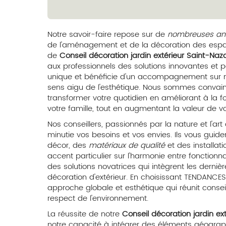
Notre savoir-faire repose sur de
nombreuses ann
de l'aménagement et de la décoration des espac
de
Conseil décoration jardin extérieur Saint-Naza
aux professionnels des solutions innovantes et 
unique et bénéficie d'un accompagnement sur me
sens aigu de l'esthétique. Nous sommes convai
transformer votre quotidien en améliorant à la foi
votre famille, tout en augmentant la valeur de vo
Nos conseillers, passionnés par la nature et l'art
minutie vos besoins et vos envies. Ils vous guid
décor, des
matériaux de qualité
et des installat
accent particulier sur l'harmonie entre fonction
des solutions novatrices qui intègrent les derni
décoration d'extérieur. En choisissant TENDANC
approche globale et esthétique qui réunit consei
respect de l'environnement.
La réussite de notre
Conseil décoration jardin ex
notre capacité à intégrer des éléments géograph