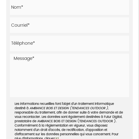
Les informations recueillies font l’objet d’un traitement informatique
destiné à
AMBIANCE BOIS ET DESIGN (TENDANCES OUTDOOR )
,
responsable du traitement, afin de donner suite à votre demande et de
vous recontacter. Les données sont également destinées à Futur Digital,
prestataire de AMBIANCE BOIS ET DESIGN (TENDANCES OUTDOOR ).
Conformément à la réglementation en vigueur, vous disposez
notamment d'un droit d'accès, de rectification, d'opposition et
d'effacement sur les données personnelles qui vous concernent. Pour
plus d’informations, cliquez
ici
.