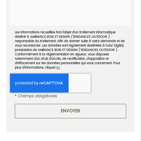
Les informations recueillies font l’objet d’un traitement informatique
destiné à
AMBIANCE BOIS ET DESIGN (TENDANCES OUTDOOR )
,
responsable du traitement, afin de donner suite à votre demande et de
vous recontacter. Les données sont également destinées à Futur Digital,
prestataire de AMBIANCE BOIS ET DESIGN (TENDANCES OUTDOOR ).
Conformément à la réglementation en vigueur, vous disposez
notamment d'un droit d'accès, de rectification, d'opposition et
d'effacement sur les données personnelles qui vous concernent. Pour
plus d’informations, cliquez
ici
.
*
Champs obligatoires